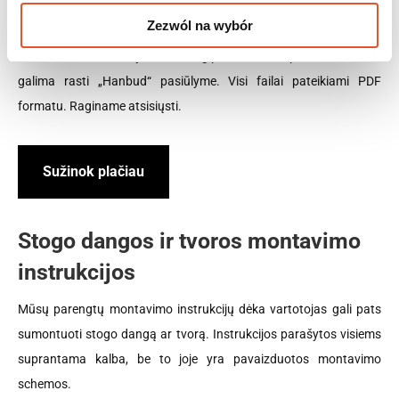
Zezwól na wybór
Produktų kataloguose pateikiamos stogo dangos, metalinės
tvoralentės, skelbimų lentos ir gipso kartono profiliai, kuriuos
galima rasti „Hanbud“ pasiūlyme. Visi failai pateikiami PDF
formatu. Raginame atsisiųsti.
Sužinok plačiau
Stogo dangos ir tvoros montavimo
instrukcijos
Mūsų parengtų montavimo instrukcijų dėka vartotojas gali pats
sumontuoti stogo dangą ar tvorą. Instrukcijos parašytos visiems
suprantama kalba, be to joje yra pavaizduotos montavimo
schemos.