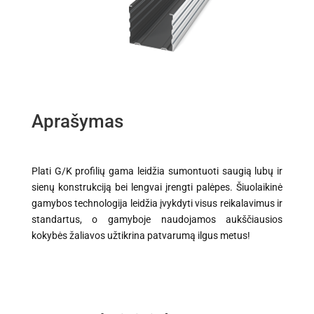
Aprašymas
Plati G/K profilių gama leidžia sumontuoti saugią lubų ir
sienų konstrukciją bei lengvai įrengti palėpes. Šiuolaikinė
gamybos technologija leidžia įvykdyti visus reikalavimus ir
standartus, o gamyboje naudojamos aukščiausios
kokybės žaliavos užtikrina patvarumą ilgus metus!