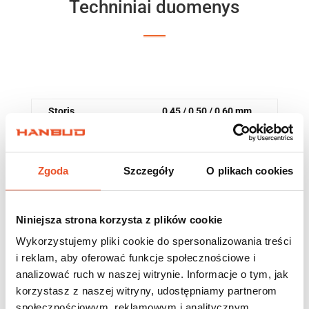
Techniniai duomenys
Storis
0,45 / 0,50 / 0,60 mm
Ilgis
2,6 m / 3,0 m / 4,0 m
Plotis
74 mm
Zgoda
Szczegóły
O plikach cookies
Aukštis
50 mm /47,5 mm
Kiekis pakuotėje
8 szt
.
Niniejsza strona korzysta z plików cookie
Kiekis paletėje
128 szt.
Wykorzystujemy pliki cookie do spersonalizowania treści
i reklam, aby oferować funkcje społecznościowe i
analizować ruch w naszej witrynie. Informacje o tym, jak
korzystasz z naszej witryny, udostępniamy partnerom
społecznościowym, reklamowym i analitycznym.