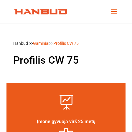
Hanbud
>>
Gaminiai
>>
Profilis CW 75
Profilis CW 75

Įmonė gyvuoja virš 25 metų