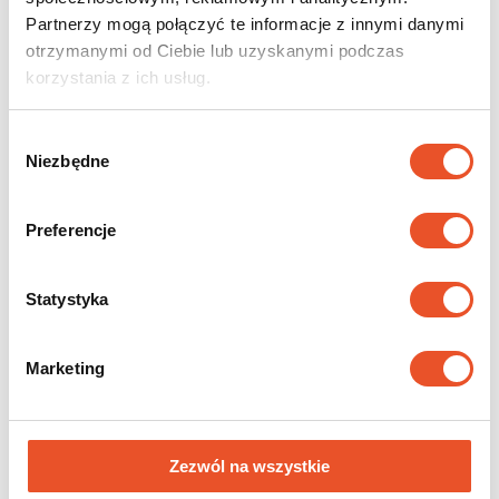
Partnerzy mogą połączyć te informacje z innymi danymi
otrzymanymi od Ciebie lub uzyskanymi podczas
korzystania z ich usług.
Peržiūrėkite patariamuosius
Wybór
Niezbędne
zgody
straipsnius
Mūsų tinklaraštyje rasite daug naudingų straipsnių apie stogo
Preferencje
dangos medžiagos pasirinkimą, tinkamą jos montavimą ir
priežiūrą. Visus tekstus parengė plieno dangų srities specialistai.
Statystyka
Sužinok plačiau
Marketing
Peržiūrėkite mūsų produktų
Zezwól na wszystkie
katalogus