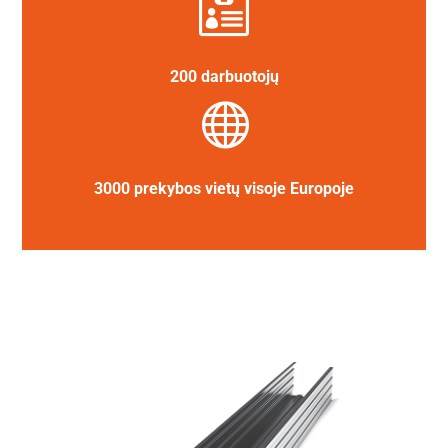

200 darbuotojų

3000 prekybos vietų visoje Europoje