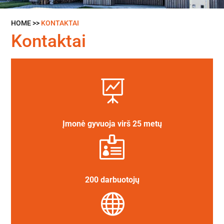
HOME >>
KONTAKTAI
Kontaktai

Įmonė gyvuoja virš 25 metų

200 darbuotojų
