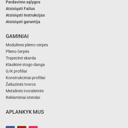
Pardavimo sąlygos
Atsisiųsti Failus
Atsisiųsti Instrukcijas
Atsisiųsti garantija
GAMINIAI
Modulines plieno cerpes
Plieno čerpės
Trapecinė skarda
Klasikinė stogo danga
G/K profiliai
Konstrukciniai profiliai
Žaliuzinės tvoros
Metalinės tvoralentės
Reklaminiai stendai
APLANKYK MUS