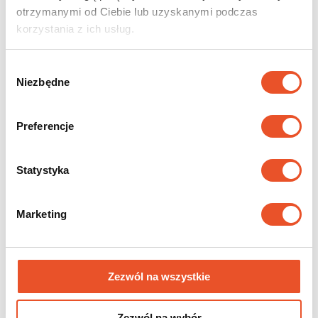
otrzymanymi od Ciebie lub uzyskanymi podczas
korzystania z ich usług.
Wybór
Niezbędne
zgody
Preferencje
Statystyka
Pardavimo skyrius Bialystoke
Kuriany 114 (gt Zabłudowska praiilginimas)
Marketing
15-588 Kuriany
Tel.: 605 431 444
email:
bialystok@hanbud-dachy.pl
Zezwól na wszystkie
Zezwól na wybór