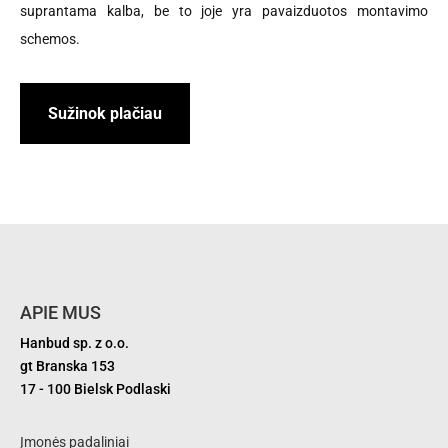
suprantama kalba, be to joje yra pavaizduotos montavimo
schemos.
Sužinok plačiau
APIE MUS
Hanbud sp. z o.o.
gt Branska 153
17 - 100 Bielsk Podlaski
Įmonės padaliniai