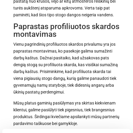
pastatą nuo krušos, vėjo ar kitų atmosferos reiškinių bei
turės aukštenį atsparuma apkrovoms. Verta taip pat
paminėti, kad šios tipo stogo dangos neigeria vandens.
Paprastas profiliuotos skardos
montavimas
Vienu pagrindinių profiliuotos skardos privalumu yra jos
paprastas montavimas, ko pasekoje galima sumažinti
darbų kaštus. Dažnai pasitaiko, kad užsakovas pats
dengią stogą su profiliuota skarda, kas visiškai sumažiną
darbų kaštus. Prisiminkime, kad profiliuota skarda tai
viena pigiausių stogo dangų, kurią galime panaudoti tiek
gyvenamųjų namų statyboje, tiek didesnių angarų arba
ūkinių pastatų perdengimui.
Mūsų platus gaminių pasiūlymas yra skirtas kiekvienam
klientui, galime pasiūlyti tiek pigesnius, tiek brangesnius
produktus. Širdingai kviečiame apsilankyti mūsų partnerių
pardavimo taškuose bei gamykloje.