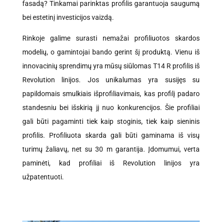
fasadą? Tinkamai parinktas profilis garantuoja saugumą
bei estetinį investicijos vaizdą.
Rinkoje galime surasti nemažai profiliuotos skardos
modelių, o gamintojai bando gerint šį produktą. Vienu iš
innovacinių sprendimų yra mūsų siūlomas T14 R profilis iš
Revolution linijos. Jos unikalumas yra susijęs su
papildomais smulkiais išprofiliavimais, kas profilį padaro
standesniu bei išskirią jį nuo konkurencijos. Šie profiliai
gali būti pagaminti tiek kaip stoginis, tiek kaip sieninis
profilis. Profiliuota skarda gali būti gaminama iš visų
turimų žaliavų, net su 30 m garantija. Įdomumui, verta
paminėti, kad profiliai iš Revolution linijos yra
užpatentuoti.