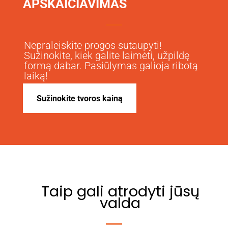
APSKAIČIAVIMAS
Nepraleiskite progos sutaupyti!
Sužinokite, kiek galite laimėti, užpildę
formą dabar. Pasiūlymas galioja ribotą
laiką!
Sužinokite tvoros kainą
Taip gali atrodyti jūsų
valda