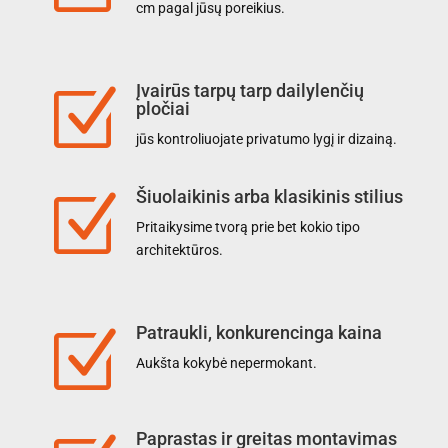
cm pagal jūsų poreikius.
Įvairūs tarpų tarp dailylenčių
Z
pločiai
jūs kontroliuojate privatumo lygį ir dizainą.
Šiuolaikinis arba klasikinis stilius
Z
Pritaikysime tvorą prie bet kokio tipo
architektūros.
Patraukli, konkurencinga kaina
Z
Aukšta kokybė nepermokant.
Paprastas ir greitas montavimas