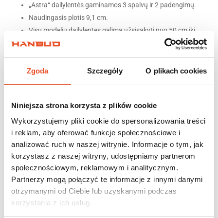
„Astra“ dailylentės gaminamos 3 spalvų ir 2 padengimų.
Naudingasis plotis 9,1 cm.
Visų modelių dailylentes galima užsisakyti nuo 50 cm iki
200 cm ilgio.
Zgoda
Szczegóły
O plikach cookies
APSKAIČIUOTI „ASTRA“ KAINĄ
Niniejsza strona korzysta z plików cookie
Wykorzystujemy pliki cookie do spersonalizowania treści
i reklam, aby oferować funkcje społecznościowe i
analizować ruch w naszej witrynie. Informacje o tym, jak
korzystasz z naszej witryny, udostępniamy partnerom
społecznościowym, reklamowym i analitycznym.
Partnerzy mogą połączyć te informacje z innymi danymi
otrzymanymi od Ciebie lub uzyskanymi podczas
korzystania z ich usług.