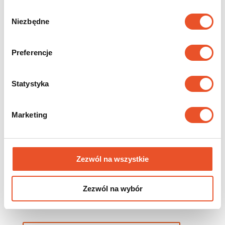
Wybór
Niezbędne
zgody
Preferencje
Statystyka
Sužinokite modelio „Polo“
kainą
Marketing
2 viršūnių tipai: tiesios ir apvalintos.
„Polo“ dailylentės gaminamos 6 spalvų ir 3 padengimų.
Zezwól na wszystkie
Naudingasis plotis 11 cm.
Visų modelių dailylentes galima užsisakyti nuo 50 cm iki
Zezwól na wybór
200 cm ilgio.